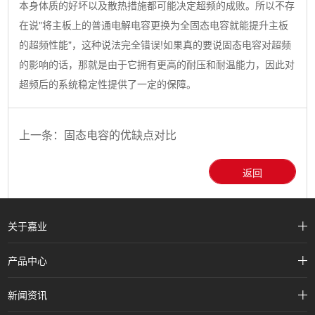
本身体质的好坏以及散热措施都可能决定超频的成败。所以不存
在说"将主板上的普通电解电容更换为全固态电容就能提升主板
的超频性能"，这种说法完全错误!如果真的要说固态电容对超频
的影响的话，那就是由于它拥有更高的耐压和耐温能力，因此对
超频后的系统稳定性提供了一定的保障。
上一条：
固态电容的优缺点对比
返回
关于嘉业
产品中心
新闻资讯