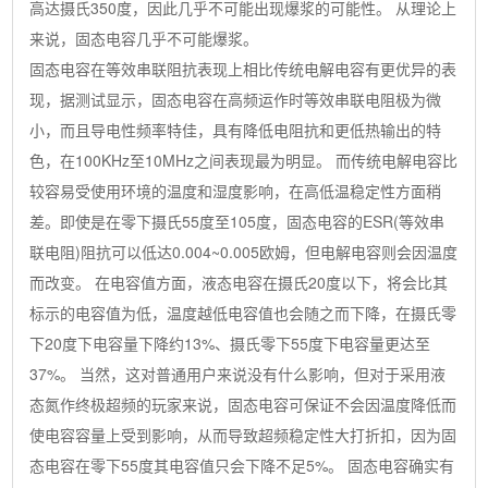
高达摄氏350度，因此几乎不可能出现爆浆的可能性。 从理论上
来说，固态电容几乎不可能爆浆。
固态电容在等效串联阻抗表现上相比传统电解电容有更优异的表
现，据测试显示，固态电容在高频运作时等效串联电阻极为微
小，而且导电性频率特佳，具有降低电阻抗和更低热输出的特
色，在100KHz至10MHz之间表现最为明显。 而传统电解电容比
较容易受使用环境的温度和湿度影响，在高低温稳定性方面稍
差。即使是在零下摄氏55度至105度，固态电容的ESR(等效串
联电阻)阻抗可以低达0.004~0.005欧姆，但电解电容则会因温度
而改变。 在电容值方面，液态电容在摄氏20度以下，将会比其
标示的电容值为低，温度越低电容值也会随之而下降，在摄氏零
下20度下电容量下降约13%、摄氏零下55度下电容量更达至
37%。 当然，这对普通用户来说没有什么影响，但对于采用液
态氮作终极超频的玩家来说，固态电容可保证不会因温度降低而
使电容容量上受到影响，从而导致超频稳定性大打折扣，因为固
态电容在零下55度其电容值只会下降不足5%。 固态电容确实有